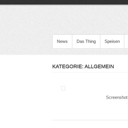
Zum
Inhalt
springen
PRIMÄRES MENÜ
News
Das Thing
Speisen
KATEGORIE:
ALLGEMEIN
Screenshot